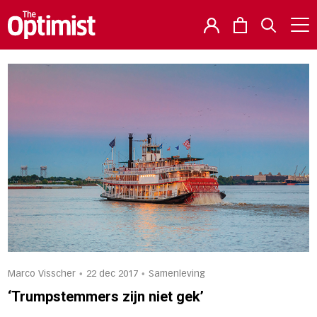
•
•
Marco Visscher
22 dec 2017
Samenleving
‘Trumpstemmers zijn niet gek’