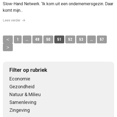
Slow-Hand Netwerk. ‘Ik kom uit een ondernemersgezin. Daar
komt mijn...
Lees verder
<
1
…
49
50
51
52
53
…
57
>
Filter op rubriek
Economie
Gezondheid
Natuur & Milieu
Samenleving
Zingeving