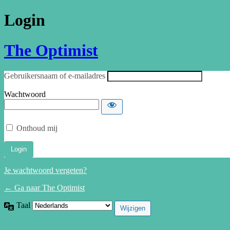
Login
The Optimist
Gebruikersnaam of e-mailadres
Wachtwoord
Onthoud mij
Je wachtwoord vergeten?
← Ga naar The Optimist
Taal