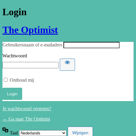
Login
The Optimist
Gebruikersnaam of e-mailadres
Wachtwoord
Onthoud mij
Je wachtwoord vergeten?
← Ga naar The Optimist
Taal