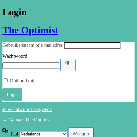
Login
The Optimist
Gebruikersnaam of e-mailadres
Wachtwoord
Onthoud mij
Je wachtwoord vergeten?
← Ga naar The Optimist
Taal