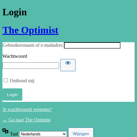
Login
The Optimist
Gebruikersnaam of e-mailadres
Wachtwoord
Onthoud mij
Je wachtwoord vergeten?
← Ga naar The Optimist
Taal