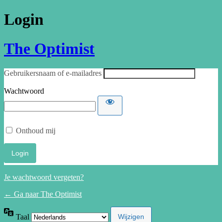
Login
The Optimist
Gebruikersnaam of e-mailadres
Wachtwoord
Onthoud mij
Je wachtwoord vergeten?
← Ga naar The Optimist
Taal