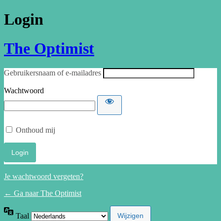
Login
The Optimist
Gebruikersnaam of e-mailadres
Wachtwoord
Onthoud mij
Je wachtwoord vergeten?
← Ga naar The Optimist
Taal