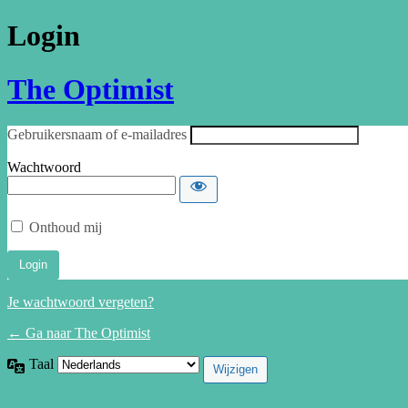
Login
The Optimist
Gebruikersnaam of e-mailadres
Wachtwoord
Onthoud mij
Je wachtwoord vergeten?
← Ga naar The Optimist
Taal