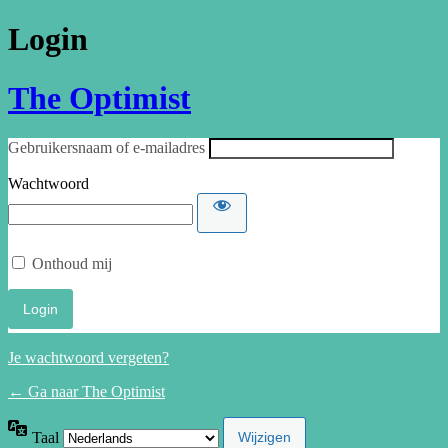
Login
The Optimist
Gebruikersnaam of e-mailadres
Wachtwoord
Onthoud mij
Je wachtwoord vergeten?
← Ga naar The Optimist
Taal