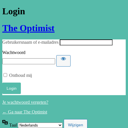
Login
The Optimist
Gebruikersnaam of e-mailadres
Wachtwoord
Onthoud mij
Je wachtwoord vergeten?
← Ga naar The Optimist
Taal