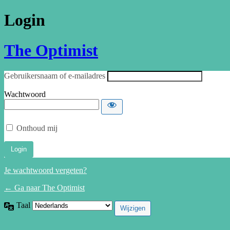
Login
The Optimist
Gebruikersnaam of e-mailadres
Wachtwoord
Onthoud mij
Je wachtwoord vergeten?
← Ga naar The Optimist
Taal