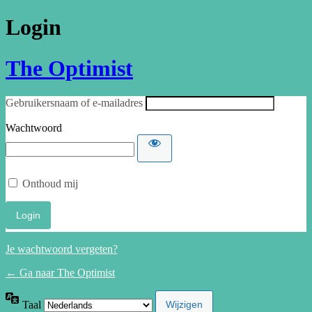
Login
The Optimist
Gebruikersnaam of e-mailadres
Wachtwoord
Onthoud mij
Je wachtwoord vergeten?
← Ga naar The Optimist
Taal