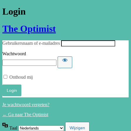
Login
The Optimist
Gebruikersnaam of e-mailadres
Wachtwoord
Onthoud mij
Je wachtwoord vergeten?
← Ga naar The Optimist
Taal