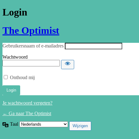
Login
The Optimist
Gebruikersnaam of e-mailadres
Wachtwoord
Onthoud mij
Je wachtwoord vergeten?
← Ga naar The Optimist
Taal