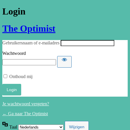
Login
The Optimist
Gebruikersnaam of e-mailadres
Wachtwoord
Onthoud mij
Je wachtwoord vergeten?
← Ga naar The Optimist
Taal