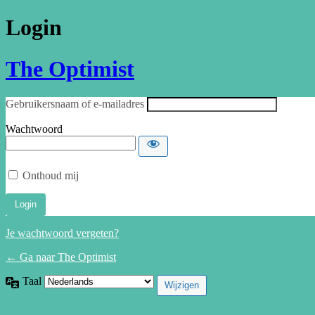
Login
The Optimist
Gebruikersnaam of e-mailadres
Wachtwoord
Onthoud mij
Je wachtwoord vergeten?
← Ga naar The Optimist
Taal