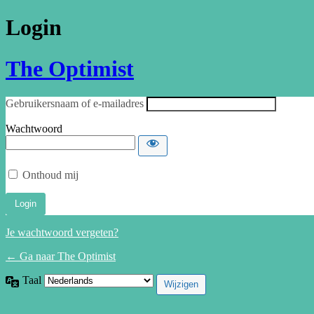
Login
The Optimist
Gebruikersnaam of e-mailadres
Wachtwoord
Onthoud mij
Je wachtwoord vergeten?
← Ga naar The Optimist
Taal