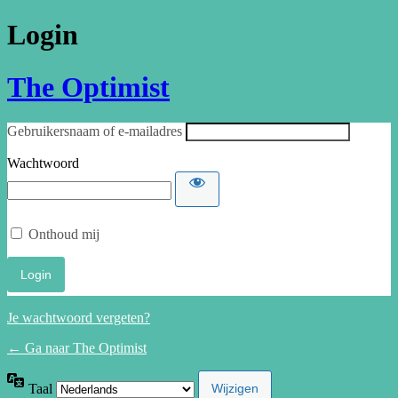
Login
The Optimist
Gebruikersnaam of e-mailadres
Wachtwoord
Onthoud mij
Je wachtwoord vergeten?
← Ga naar The Optimist
Taal