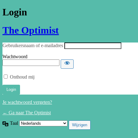
Login
The Optimist
Gebruikersnaam of e-mailadres
Wachtwoord
Onthoud mij
Je wachtwoord vergeten?
← Ga naar The Optimist
Taal