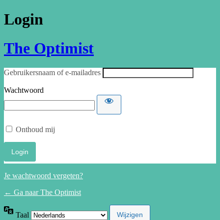
Login
The Optimist
Gebruikersnaam of e-mailadres
Wachtwoord
Onthoud mij
Je wachtwoord vergeten?
← Ga naar The Optimist
Taal