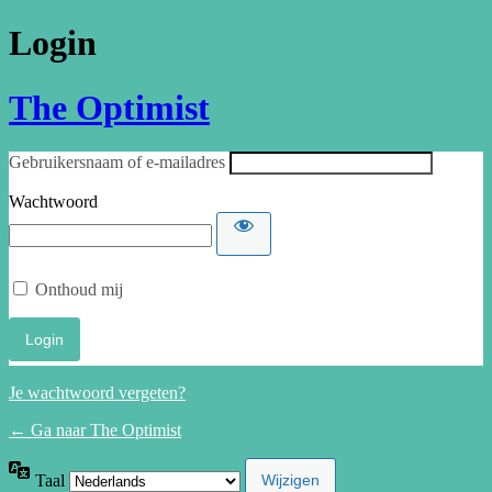
Login
The Optimist
Gebruikersnaam of e-mailadres
Wachtwoord
Onthoud mij
Je wachtwoord vergeten?
← Ga naar The Optimist
Taal