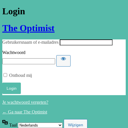
Login
The Optimist
Gebruikersnaam of e-mailadres
Wachtwoord
Onthoud mij
Je wachtwoord vergeten?
← Ga naar The Optimist
Taal