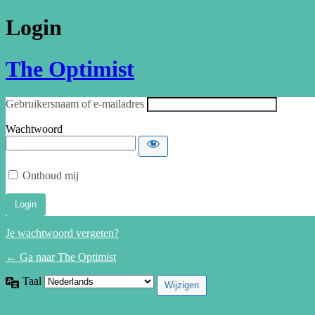
Login
The Optimist
Gebruikersnaam of e-mailadres
Wachtwoord
Onthoud mij
Je wachtwoord vergeten?
← Ga naar The Optimist
Taal