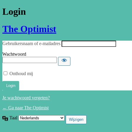
Login
The Optimist
Gebruikersnaam of e-mailadres
Wachtwoord
Onthoud mij
Je wachtwoord vergeten?
← Ga naar The Optimist
Taal